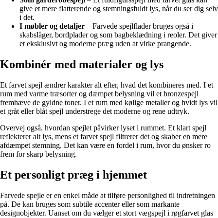
give et mere flatterende og stemningsfuldt lys, når du ser dig selv
i det.
I møbler og detaljer
– Farvede spejlflader bruges også i
skabslåger, bordplader og som bagbeklædning i reoler. Det giver
et eksklusivt og moderne præg uden at virke prangende.
Kombinér med materialer og lys
Et farvet spejl ændrer karakter alt efter, hvad det kombineres med. I et
rum med varme træsorter og dæmpet belysning vil et bronzespejl
fremhæve de gyldne toner. I et rum med kølige metaller og hvidt lys vil
et gråt eller blåt spejl understrege det moderne og rene udtryk.
Overvej også, hvordan spejlet påvirker lyset i rummet. Et klart spejl
reflekterer alt lys, mens et farvet spejl filtrerer det og skaber en mere
afdæmpet stemning. Det kan være en fordel i rum, hvor du ønsker ro
frem for skarp belysning.
Et personligt præg i hjemmet
Farvede spejle er en enkel måde at tilføre personlighed til indretningen
på. De kan bruges som subtile accenter eller som markante
designobjekter. Uanset om du vælger et stort vægspejl i røgfarvet glas