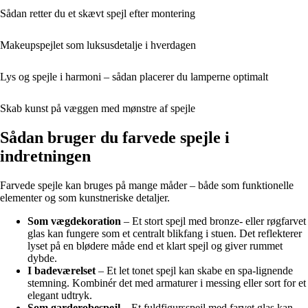
Sådan retter du et skævt spejl efter montering
Makeupspejlet som luksusdetalje i hverdagen
Lys og spejle i harmoni – sådan placerer du lamperne optimalt
Skab kunst på væggen med mønstre af spejle
Sådan bruger du farvede spejle i
indretningen
Farvede spejle kan bruges på mange måder – både som funktionelle
elementer og som kunstneriske detaljer.
Som vægdekoration
– Et stort spejl med bronze- eller røgfarvet
glas kan fungere som et centralt blikfang i stuen. Det reflekterer
lyset på en blødere måde end et klart spejl og giver rummet
dybde.
I badeværelset
– Et let tonet spejl kan skabe en spa-lignende
stemning. Kombinér det med armaturer i messing eller sort for et
elegant udtryk.
Som garderobespejl
– Et fuldfigursspejl med farvet glas kan