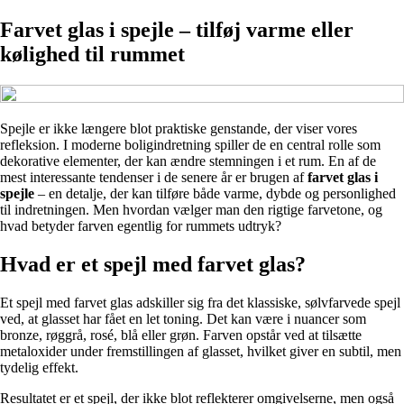
Farvet glas i spejle – tilføj varme eller
kølighed til rummet
Spejle er ikke længere blot praktiske genstande, der viser vores
refleksion. I moderne boligindretning spiller de en central rolle som
dekorative elementer, der kan ændre stemningen i et rum. En af de
mest interessante tendenser i de senere år er brugen af
farvet glas i
spejle
– en detalje, der kan tilføre både varme, dybde og personlighed
til indretningen. Men hvordan vælger man den rigtige farvetone, og
hvad betyder farven egentlig for rummets udtryk?
Hvad er et spejl med farvet glas?
Et spejl med farvet glas adskiller sig fra det klassiske, sølvfarvede spejl
ved, at glasset har fået en let toning. Det kan være i nuancer som
bronze, røggrå, rosé, blå eller grøn. Farven opstår ved at tilsætte
metaloxider under fremstillingen af glasset, hvilket giver en subtil, men
tydelig effekt.
Resultatet er et spejl, der ikke blot reflekterer omgivelserne, men også